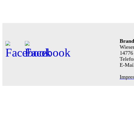
Brand
Wiese
14776
Telefo
E-Mai
Impre